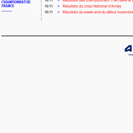
18/11
>
Résultats des championnats 71 en salle le
CHAMPIONNAT DE
18/11
>
Résultats du cross National d'Arnay
FRANCE
18/11
>
Résultats du week-end du début novembr