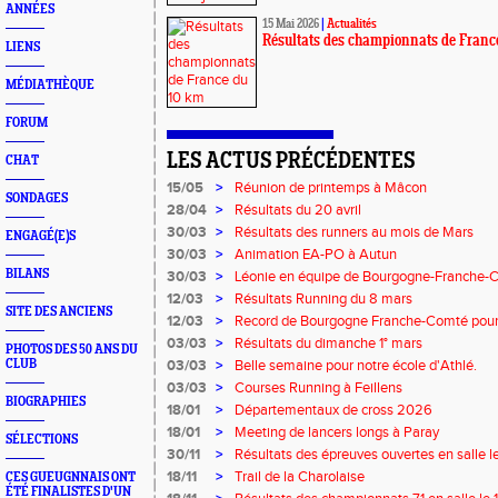
ANNÉES
15 Mai 2026
|
Actualités
Résultats des championnats de Franc
LIENS
MÉDIATHÈQUE
FORUM
LES ACTUS PRÉCÉDENTES
CHAT
15/05
>
Réunion de printemps à Mâcon
SONDAGES
28/04
>
Résultats du 20 avril
30/03
>
Résultats des runners au mois de Mars
ENGAGÉ(E)S
30/03
>
Animation EA-PO à Autun
BILANS
30/03
>
Léonie en équipe de Bourgogne-Franche-
12/03
>
Résultats Running du 8 mars
SITE DES ANCIENS
12/03
>
Record de Bourgogne Franche-Comté pou
03/03
>
Résultats du dimanche 1° mars
PHOTOS DES 50 ANS DU
CLUB
03/03
>
Belle semaine pour notre école d'Athlé.
03/03
>
Courses Running à Feillens
BIOGRAPHIES
18/01
>
Départementaux de cross 2026
18/01
>
Meeting de lancers longs à Paray
SÉLECTIONS
30/11
>
Résultats des épreuves ouvertes en salle 
18/11
>
Trail de la Charolaise
CES GUEUGNNAIS ONT
ÉTÉ FINALISTES D'UN